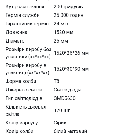
Кут розсіювання
200 градусів
Термін служби
25 000 годин
Гарантійний термін
24 міс.
Довжина
1520 мм
Діаметр
26 мм
Розміри виробу без
1520*26*26 мм
упаковки (хх*хх*хх)
Розміри виробу в
1520*30*30 мм
упаковці (хх*хх*хх)
Форма колби
T8
Джерело світла
Світлодіоди
Тип світлодіодів
SMD5630
Кількість джерел
120 шт
світла
Колір корпусу
Сірий
Колір колби
білий матовий