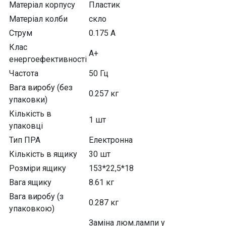
Матеріал корпусу
Пластик
Матеріал колби
скло
Струм
0.175 А
Клас
А+
енергоефективності
Частота
50 Гц
Вага виробу (без
0.257 кг
упаковки)
Кількість в
1 шт
упаковці
Тип ПРА
Електронна
Кількість в ящику
30 шт
Розміри ящику
153*22,5*18
Вага ящику
8.61 кг
Вага виробу (з
0.287 кг
упаковкою)
Заміна люм.лампи у