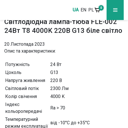
0
UA
EN
PL
Світлодіодна лампа-тюба FLE-002
24Вт T8 4000K 220В G13 біле світло
20 Листопада 2023
Опис та характеристики:
Потужність
24 Вт
Цоколь
G13
Напруга живлення
220 В
Світловий потік
2300 Лм
Колір свічення
4000 K
Індекс
Ra > 70
кольоропередачі
Температурний
від -10°С до +35°С
режим експлуатації